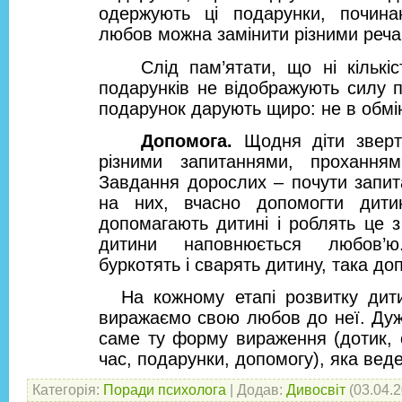
одержують ці подарунки, почин
любов можна замінити різними реча
Слід пам’ятати, що ні кількіс
подарунків не відображують силу п
подарунок дарують щиро: не в обмін
Допомога.
Щодня діти зверт
різними запитаннями, прохання
Завдання дорослих – почути запита
на них, вчасно допомогти дити
допомагають дитині і роблять це з
дитини наповнюється любов’
буркотять і сварять дитину, така доп
На кожному етапі розвитку дит
виражаємо свою любов до неї. Ду
саме ту форму вираження (дотик, 
час, подарунки, допомогу), яка вед
Категорія
:
Поради психолога
|
Додав
:
Дивосвіт
(03.04.2