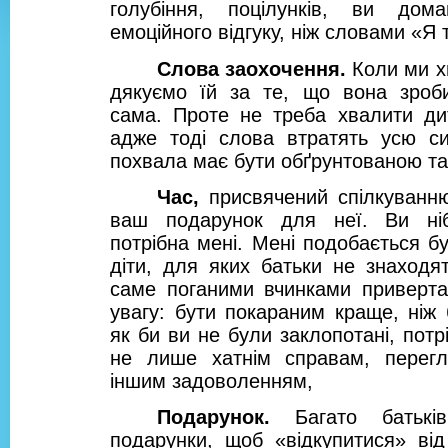
голубіння, поцілунків, ви дома
емоційного відгуку, ніж словами «Я
Слова заохочення.
Коли ми х
дякуємо їй за те, що вона зроби
сама. Проте не треба хвалити ди
адже тоді слова втратять усю си
похвала має бути обґрунтованою т
Час,
присвячений спілкуванн
ваш подарунок для неї. Ви ніб
потрібна мені. Мені подобається бу
діти, для яких батьки не знаходят
саме поганими вчинками приверта
увагу: бути покараним краще, ніж 
як би ви не були заклопотані, потр
не лише хатнім справам, перегл
іншим задоволенням,
Подарунок.
Багато батькі
подарунки, щоб «відкупитися» від 