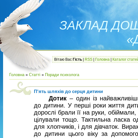
ЗАКЛАД ДОШ
«
Вітаю Вас
Гість
|
RSS
|
Головна
|
Каталог стате
Головна
»
Статті
»
Поради психолога
П'ять шляхів до серця дитини
Дотик
– один із найважливіш
до дитини. У перші роки життя дит
дорослі брали її на руки, обіймали,
цілували тощо. Тактильна ласка о
для хлопчиків, і для дівчаток. Ви
до дитини цього віку за допомого